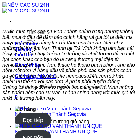
Skip
to
content
Tìm
Muốn mua nệm cao su Vạn Thành chính hãng nhưng không
kiếm:
biết mua ở đâu để đảm bảo chính hãng và giá tốt là điều mà
nhiều người tiêu dùng tại Trà Vinh băn khoăn. Nếu như
Giới thiệu
những đại lý nệm Vạn Thành tại Trà Vinh không làm bạn hài
Tư vấn
lòng về giá bán hay không tin tưởng về chất lượng thì có một
Liên hệ
lựa chọn khác cho bạn đó là trang thương mại điện tử
nemcaosu24h.com. Trực thuộc hệ thống phân phối Tổng kho
Đăng nhập
nệm một đơn vị hàng đầu về phân phối các sản phẩm chăn
ga gối nệm hiện nay website nemcaosu24h.com sở hửu
Giỏ hàng /
₫
0.00
0
nhiều ưu thế so với các đơn vị phân phối truyền thống.
Chưa có sản phẩm trong giỏ hàng.
Chúng tôi mang đến cho người tiêu dùng tại Trà Vinh những
sản phẩm nệm cao su Vạn Thành chính hãng với mức giá tốt
0
nhất thị trường hiện nay.
Giỏ hàng
Nệm cao su Vạn Thành Segovia
Đọc tiếp
Chưa có sản phẩm trong giỏ hàng.
NỆM CAO SU VẠN THÀNH UNIQUE
Đọc tiếp