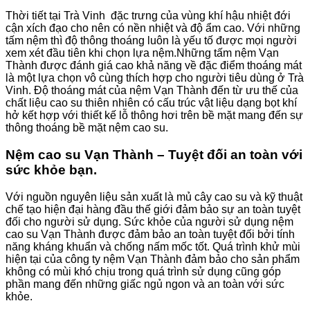
Thời tiết tại Trà Vinh đặc trưng của vùng khí hậu nhiệt đới
cận xích đạo cho nên có nền nhiệt và độ ẩm cao. Với những
tấm nệm thì độ thông thoáng luôn là yếu tố được mọi người
xem xét đầu tiên khi chọn lựa nệm.Những tấm nệm Vạn
Thành được đánh giá cao khả năng về đặc điểm thoáng mát
là một lựa chọn vô cùng thích hợp cho người tiêu dùng ở Trà
Vinh. Độ thoáng mát của nệm Vạn Thành đến từ ưu thế của
chất liệu cao su thiên nhiên có cấu trúc vật liệu dạng bọt khí
hở kết hợp với thiết kế lỗ thông hơi trên bề mặt mang đến sự
thông thoáng bề mặt nệm cao su.
Nệm cao su Vạn Thành – Tuyệt đối an toàn với
sức khỏe bạn.
Với nguồn nguyên liệu sản xuất là mủ cây cao su và kỹ thuật
chế tạo hiện đại hàng đầu thế giới đảm bảo sự an toàn tuyệt
đối cho người sử dụng. Sức khỏe của người sử dụng nệm
cao su Vạn Thành được đảm bảo an toàn tuyệt đối bởi tính
năng kháng khuẩn và chống nấm mốc tốt. Quá trình khử mùi
hiện tại của công ty nệm Vạn Thành đảm bảo cho sản phẩm
không có mùi khó chịu trong quá trình sử dụng cũng góp
phần mang đến những giấc ngủ ngon và an toàn với sức
khỏe.