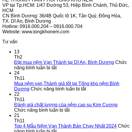
VP tại Tp.HCM: 1/47 Đường 53, Hiệp Bình Chánh, Thủ Đức,
HCM
CN Bình Dương: 36/4B Quốc lộ 1K, Tân Quý, Đông Hòa,
TX. Dĩ An, Bình Dương
Hotline: 0916.000.204 – 0916.000.704
Website: www.tongkhonem.com
Tư vấn
13
Th2
Đặt mua nệm Vạn Thành tại Dĩ An, Bình Dương
Chức
ở
năng bình luận bị tắt
Đặt
24
mua
Th11
nệm
Mua nệm vạn Thành giá tốt tại Tổng kho nệm Bình
Vạn
ở
Dương
Chức năng bình luận bị tắt
Thành
Mua
22
tại
nệm
Th11
Dĩ
vạn
Đánh giá chất lượng của nệm cao su Kim Cương
An,
ở
Thành
Chức năng bình luận bị tắt
Bình
Đánh
giá
21
Dương
giá
tốt
Th11
chất
tại
Top 4 Mẫu Nệm Vạn Thành Bán Chạy Nhất 2024
Chức
ở
lượng
Tổng
năng bình luận bị tắt