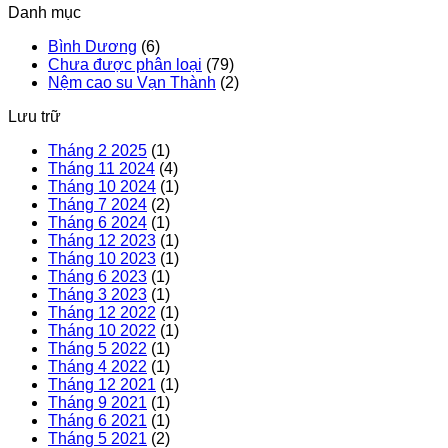
Danh mục
Chạy
chọn
Nhất
mua
Bình Dương
(6)
2024
nệm
Chưa được phân loại
(79)
cao
Nệm cao su Vạn Thành
(2)
su
phù
Lưu trữ
hợp
cho
Tháng 2 2025
(1)
gia
Tháng 11 2024
(4)
đình
Tháng 10 2024
(1)
Tháng 7 2024
(2)
Tháng 6 2024
(1)
Tháng 12 2023
(1)
Tháng 10 2023
(1)
Tháng 6 2023
(1)
Tháng 3 2023
(1)
Tháng 12 2022
(1)
Tháng 10 2022
(1)
Tháng 5 2022
(1)
Tháng 4 2022
(1)
Tháng 12 2021
(1)
Tháng 9 2021
(1)
Tháng 6 2021
(1)
Tháng 5 2021
(2)