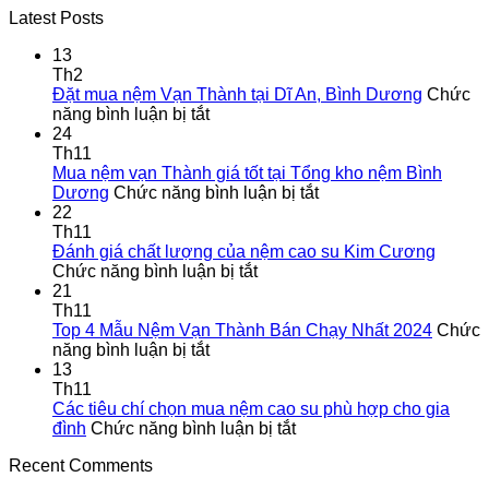
Latest Posts
13
Th2
Đặt mua nệm Vạn Thành tại Dĩ An, Bình Dương
Chức
ở
năng bình luận bị tắt
Đặt
24
mua
Th11
nệm
Mua nệm vạn Thành giá tốt tại Tổng kho nệm Bình
Vạn
ở
Dương
Chức năng bình luận bị tắt
Thành
Mua
22
tại
nệm
Th11
Dĩ
vạn
Đánh giá chất lượng của nệm cao su Kim Cương
An,
ở
Thành
Chức năng bình luận bị tắt
Bình
Đánh
giá
21
Dương
giá
tốt
Th11
chất
tại
Top 4 Mẫu Nệm Vạn Thành Bán Chạy Nhất 2024
Chức
ở
lượng
Tổng
năng bình luận bị tắt
Top
của
kho
13
4
nệm
nệm
Th11
Mẫu
cao
Bình
Các tiêu chí chọn mua nệm cao su phù hợp cho gia
Nệm
su
ở
Dương
đình
Chức năng bình luận bị tắt
Vạn
Kim
Các
Recent Comments
Thành
Cương
tiêu
Bán
chí