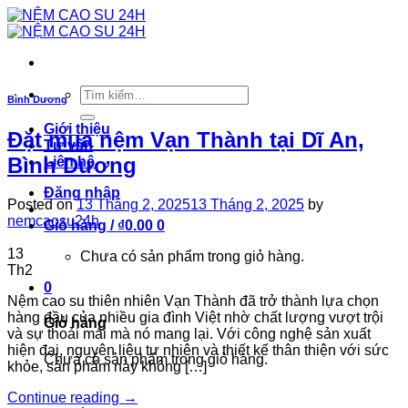
Skip
to
content
Tìm
Bình Dương
kiếm:
Giới thiệu
Đặt mua nệm Vạn Thành tại Dĩ An,
Tư vấn
Bình Dương
Liên hệ
Đăng nhập
Posted on
13 Tháng 2, 2025
13 Tháng 2, 2025
by
nemcaosu24h
Giỏ hàng /
₫
0.00
0
13
Chưa có sản phẩm trong giỏ hàng.
Th2
0
Nệm cao su thiên nhiên Vạn Thành đã trở thành lựa chọn
hàng đầu của nhiều gia đình Việt nhờ chất lượng vượt trội
Giỏ hàng
và sự thoải mái mà nó mang lại. Với công nghệ sản xuất
hiện đại, nguyên liệu tự nhiên và thiết kế thân thiện với sức
Chưa có sản phẩm trong giỏ hàng.
khỏe, sản phẩm này không […]
Continue reading
→