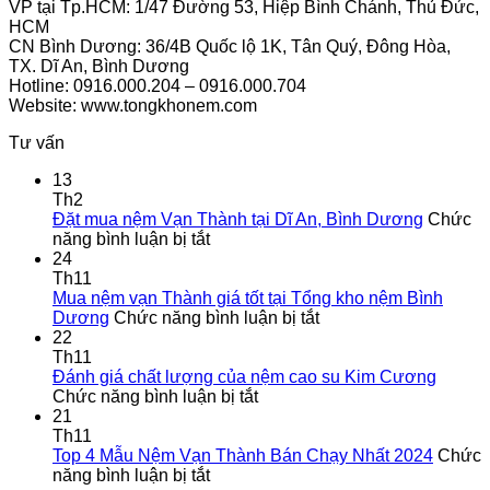
VP tại Tp.HCM: 1/47 Đường 53, Hiệp Bình Chánh, Thủ Đức,
HCM
CN Bình Dương: 36/4B Quốc lộ 1K, Tân Quý, Đông Hòa,
TX. Dĩ An, Bình Dương
Hotline: 0916.000.204 – 0916.000.704
Website: www.tongkhonem.com
Tư vấn
13
Th2
Đặt mua nệm Vạn Thành tại Dĩ An, Bình Dương
Chức
ở
năng bình luận bị tắt
Đặt
24
mua
Th11
nệm
Mua nệm vạn Thành giá tốt tại Tổng kho nệm Bình
Vạn
ở
Dương
Chức năng bình luận bị tắt
Thành
Mua
22
tại
nệm
Th11
Dĩ
vạn
Đánh giá chất lượng của nệm cao su Kim Cương
An,
ở
Thành
Chức năng bình luận bị tắt
Bình
Đánh
giá
21
Dương
giá
tốt
Th11
chất
tại
Top 4 Mẫu Nệm Vạn Thành Bán Chạy Nhất 2024
Chức
ở
lượng
Tổng
năng bình luận bị tắt