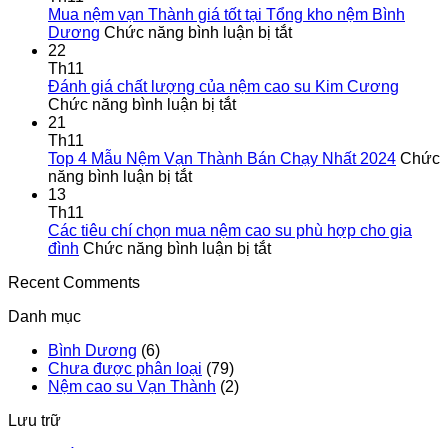
nệm
Mua nệm vạn Thành giá tốt tại Tổng kho nệm Bình
Vạn
ở
Dương
Chức năng bình luận bị tắt
Thành
Mua
22
tại
nệm
Th11
Dĩ
vạn
Đánh giá chất lượng của nệm cao su Kim Cương
An,
ở
Thành
Chức năng bình luận bị tắt
Bình
Đánh
giá
21
Dương
giá
tốt
Th11
chất
tại
Top 4 Mẫu Nệm Vạn Thành Bán Chạy Nhất 2024
Chức
ở
lượng
Tổng
năng bình luận bị tắt
Top
của
kho
13
4
nệm
nệm
Th11
Mẫu
cao
Bình
Các tiêu chí chọn mua nệm cao su phù hợp cho gia
Nệm
su
ở
Dương
đình
Chức năng bình luận bị tắt
Vạn
Kim
Các
Recent Comments
Thành
Cương
tiêu
Bán
chí
Danh mục
Chạy
chọn
Nhất
mua
Bình Dương
(6)
2024
nệm
Chưa được phân loại
(79)
cao
Nệm cao su Vạn Thành
(2)
su
phù
Lưu trữ
hợp
cho