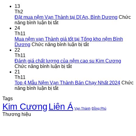
13
Th2
Đặt mua nệm Vạn Thành tại Dĩ An, Bình Dương
Chức
ở
năng bình luận bị tắt
Đặt
24
mua
Th11
nệm
Mua nệm vạn Thành giá tốt tại Tổng kho nệm Bình
Vạn
ở
Dương
Chức năng bình luận bị tắt
Thành
Mua
22
tại
nệm
Th11
Dĩ
vạn
Đánh giá chất lượng của nệm cao su Kim Cương
An,
ở
Thành
Chức năng bình luận bị tắt
Bình
Đánh
giá
21
Dương
giá
tốt
Th11
chất
tại
Top 4 Mẫu Nệm Vạn Thành Bán Chạy Nhất 2024
Chức
ở
lượng
Tổng
năng bình luận bị tắt
Top
của
kho
Tags
4
nệm
nệm
Kim Cương
Liên Á
Mẫu
cao
Bình
Vạn Thành
Đồng Phú
Nệm
su
Dương
Thương hiệu
Vạn
Kim
Thành
Cương
Bán
Chạy