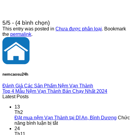
5/5 - (4 bình chọn)
This entry was posted in
Chưa được phân loại
. Bookmark
the
permalink
.
nemcaosu24h
Đánh Giá Các Sản Phẩm Nệm Vạn Thành
Top 4 Mẫu Nệm Vạn Thành Bán Chạy Nhất 2024
Latest Posts
13
Th2
Đặt mua nệm Vạn Thành tại Dĩ An, Bình Dương
Chức
ở
năng bình luận bị tắt
Đặt
24
mua
Th11