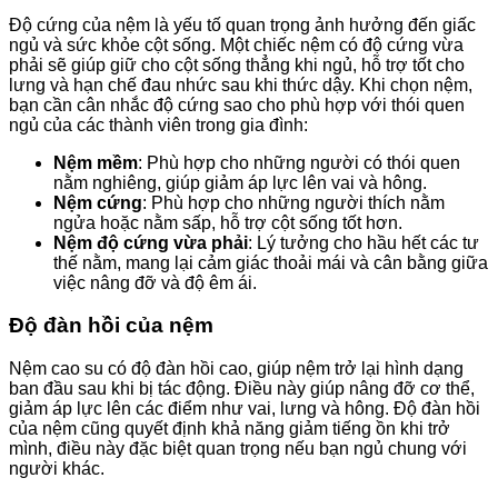
Độ cứng của nệm là yếu tố quan trọng ảnh hưởng đến giấc
ngủ và sức khỏe cột sống. Một chiếc nệm có độ cứng vừa
phải sẽ giúp giữ cho cột sống thẳng khi ngủ, hỗ trợ tốt cho
lưng và hạn chế đau nhức sau khi thức dậy. Khi chọn nệm,
bạn cần cân nhắc độ cứng sao cho phù hợp với thói quen
ngủ của các thành viên trong gia đình:
Nệm mềm
: Phù hợp cho những người có thói quen
nằm nghiêng, giúp giảm áp lực lên vai và hông.
Nệm cứng
: Phù hợp cho những người thích nằm
ngửa hoặc nằm sấp, hỗ trợ cột sống tốt hơn.
Nệm độ cứng vừa phải
: Lý tưởng cho hầu hết các tư
thế nằm, mang lại cảm giác thoải mái và cân bằng giữa
việc nâng đỡ và độ êm ái.
Độ đàn hồi của nệm
Nệm cao su có độ đàn hồi cao, giúp nệm trở lại hình dạng
ban đầu sau khi bị tác động. Điều này giúp nâng đỡ cơ thể,
giảm áp lực lên các điểm như vai, lưng và hông. Độ đàn hồi
của nệm cũng quyết định khả năng giảm tiếng ồn khi trở
mình, điều này đặc biệt quan trọng nếu bạn ngủ chung với
người khác.