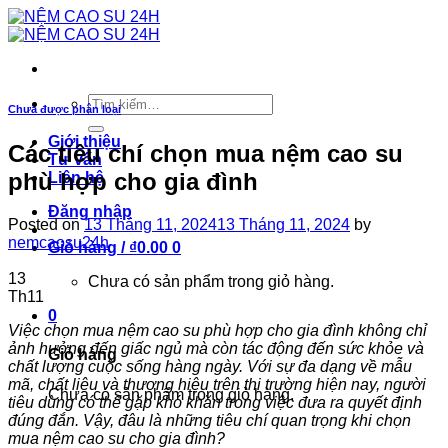
Skip
to
content
Tìm
Chưa được phân loại
kiếm:
Giới thiệu
Các tiêu chí chọn mua nệm cao su
Tư vấn
phù hợp cho gia đình
Liên hệ
Đăng nhập
Posted on
13 Tháng 11, 2024
13 Tháng 11, 2024
by
nemcaosu24h
Giỏ hàng /
₫
0.00
0
13
Chưa có sản phẩm trong giỏ hàng.
Th11
0
Việc chọn mua nệm cao su phù hợp cho gia đình không chỉ
ảnh hưởng đến giấc ngủ mà còn tác động đến sức khỏe và
Giỏ hàng
chất lượng cuộc sống hàng ngày. Với sự đa dạng về mẫu
mã, chất liệu và thương hiệu trên thị trường hiện nay, người
Chưa có sản phẩm trong giỏ hàng.
tiêu dùng có thể gặp khó khăn trong việc đưa ra quyết định
đúng đắn. Vậy, đâu là những tiêu chí quan trọng khi chọn
mua nệm cao su cho gia đình?