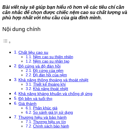
Bài viết này sẽ giúp bạn hiểu rõ hơn về các tiêu chí cần
cân nhắc để chọn được chiếc nệm cao su chất lượng và
phù hợp nhất với nhu cầu của gia đình mình.
Nội dung chính
Chất liệu cao su
Nệm cao su thiên nhiên
Nệm cao su nhân tạo
Độ cứng và độ đàn hồi
Độ cứng của nệm
Độ đàn hồi của nệm
Khả năng thông thoáng và thoát nhiệt
Thiết kế thoáng khí
Khả năng thoát nhiệt
Khả năng kháng khuẩn và chống dị ứng
Độ bền và tuổi thọ
Giá thành
Phân khúc giá
So sánh giá trị sử dụng
Thương hiệu và bảo hành
Thương hiệu uy tín
Chính sách bảo hành