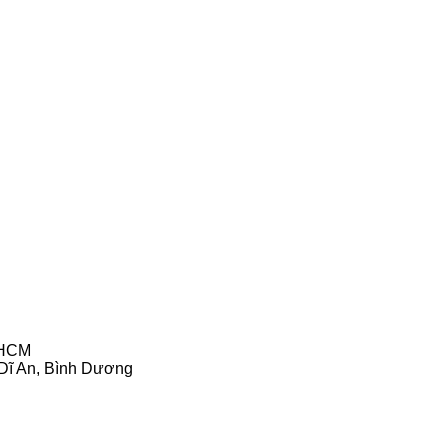
 HCM
Dĩ An, Bình Dương