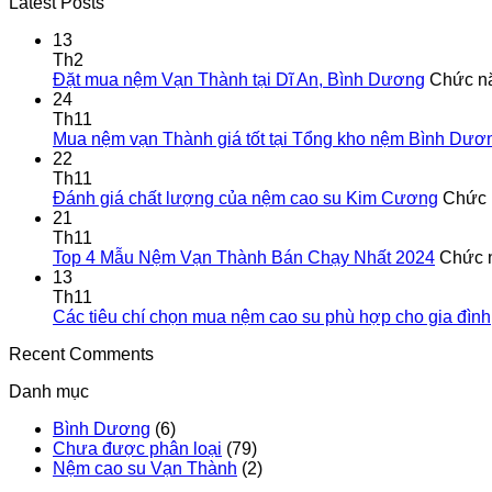
Latest Posts
13
Th2
Đặt mua nệm Vạn Thành tại Dĩ An, Bình Dương
Chức nă
24
Th11
Mua nệm vạn Thành giá tốt tại Tổng kho nệm Bình Dươ
22
Th11
Đánh giá chất lượng của nệm cao su Kim Cương
Chức n
21
Th11
Top 4 Mẫu Nệm Vạn Thành Bán Chạy Nhất 2024
Chức n
13
Th11
Các tiêu chí chọn mua nệm cao su phù hợp cho gia đình
Recent Comments
Danh mục
Bình Dương
(6)
Chưa được phân loại
(79)
Nệm cao su Vạn Thành
(2)