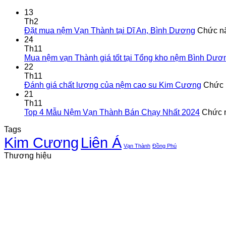
13
Th2
Đặt mua nệm Vạn Thành tại Dĩ An, Bình Dương
Chức nă
24
Th11
Mua nệm vạn Thành giá tốt tại Tổng kho nệm Bình Dươ
22
Th11
Đánh giá chất lượng của nệm cao su Kim Cương
Chức n
21
Th11
Top 4 Mẫu Nệm Vạn Thành Bán Chạy Nhất 2024
Chức n
Tags
Kim Cương
Liên Á
Vạn Thành
Đồng Phú
Thương hiệu