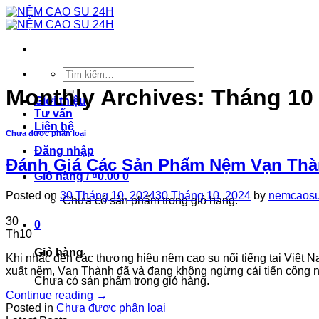
Skip
to
content
Tìm
kiếm:
Monthly Archives:
Tháng 10
Giới thiệu
Tư vấn
Liên hệ
Chưa được phân loại
Đăng nhập
Đánh Giá Các Sản Phẩm Nệm Vạn Th
Giỏ hàng /
₫
0.00
0
Posted on
30 Tháng 10, 2024
30 Tháng 10, 2024
by
nemcaos
Chưa có sản phẩm trong giỏ hàng.
30
0
Th10
Giỏ hàng
Khi nhắc đến các thương hiệu nệm cao su nổi tiếng tại Việt 
xuất nệm, Vạn Thành đã và đang không ngừng cải tiến công
Chưa có sản phẩm trong giỏ hàng.
Continue reading
→
Posted in
Chưa được phân loại