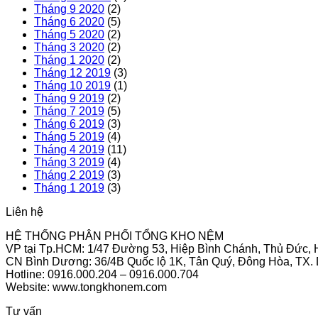
Tháng 9 2020
(2)
Tháng 6 2020
(5)
Tháng 5 2020
(2)
Tháng 3 2020
(2)
Tháng 1 2020
(2)
Tháng 12 2019
(3)
Tháng 10 2019
(1)
Tháng 9 2019
(2)
Tháng 7 2019
(5)
Tháng 6 2019
(3)
Tháng 5 2019
(4)
Tháng 4 2019
(11)
Tháng 3 2019
(4)
Tháng 2 2019
(3)
Tháng 1 2019
(3)
Liên hệ
HỆ THỐNG PHÂN PHỐI TỔNG KHO NỆM
VP tại Tp.HCM: 1/47 Đường 53, Hiệp Bình Chánh, Thủ Đức,
CN Bình Dương: 36/4B Quốc lộ 1K, Tân Quý, Đông Hòa, TX. 
Hotline: 0916.000.204 – 0916.000.704
Website: www.tongkhonem.com
Tư vấn