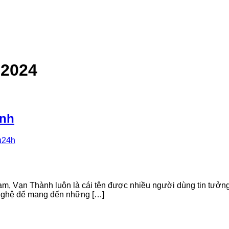
 2024
ành
u24h
Nam, Vạn Thành luôn là cái tên được nhiều người dùng tin tưở
 nghệ để mang đến những […]