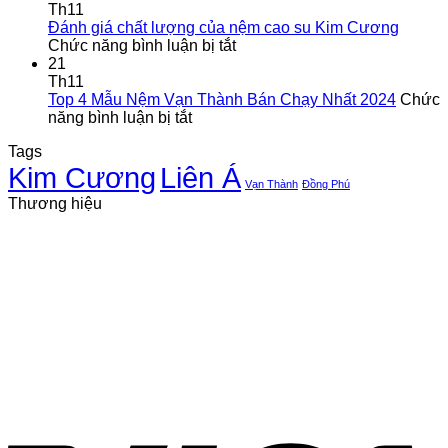
tại
nệm
Th11
Dĩ
vạn
Đánh giá chất lượng của nệm cao su Kim Cương
An,
ở
Thành
Chức năng bình luận bị tắt
Bình
Đánh
giá
21
Dương
giá
tốt
Th11
chất
tại
Top 4 Mẫu Nệm Vạn Thành Bán Chạy Nhất 2024
Chức
ở
lượng
Tổng
năng bình luận bị tắt
Top
của
kho
Tags
4
nệm
nệm
Kim Cương
Liên Á
Mẫu
cao
Bình
Vạn Thành
Đồng Phú
Nệm
su
Dương
Thương hiệu
Vạn
Kim
Thành
Cương
Bán
Chạy
Nhất
2024