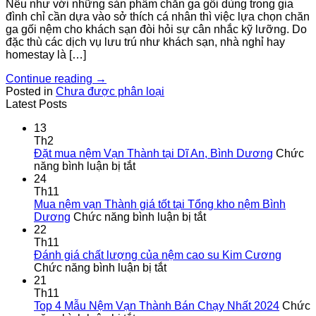
Nếu như với những sản phẩm chăn ga gối dùng trong gia
đình chỉ cần dựa vào sở thích cá nhân thì việc lựa chọn chăn
ga gối nệm cho khách sạn đòi hỏi sự cân nhắc kỹ lưỡng. Do
đặc thù các dịch vụ lưu trú như khách sạn, nhà nghỉ hay
homestay là […]
Continue reading
→
Posted in
Chưa được phân loại
Latest Posts
13
Th2
Đặt mua nệm Vạn Thành tại Dĩ An, Bình Dương
Chức
ở
năng bình luận bị tắt
Đặt
24
mua
Th11
nệm
Mua nệm vạn Thành giá tốt tại Tổng kho nệm Bình
Vạn
ở
Dương
Chức năng bình luận bị tắt
Thành
Mua
22
tại
nệm
Th11
Dĩ
vạn
Đánh giá chất lượng của nệm cao su Kim Cương
An,
ở
Thành
Chức năng bình luận bị tắt
Bình
Đánh
giá
21
Dương
giá
tốt
Th11
chất
tại
Top 4 Mẫu Nệm Vạn Thành Bán Chạy Nhất 2024
Chức