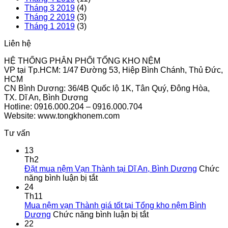
Tháng 3 2019
(4)
Tháng 2 2019
(3)
Tháng 1 2019
(3)
Liên hệ
HỆ THỐNG PHÂN PHỐI TỔNG KHO NỆM
VP tại Tp.HCM: 1/47 Đường 53, Hiệp Bình Chánh, Thủ Đức,
HCM
CN Bình Dương: 36/4B Quốc lộ 1K, Tân Quý, Đông Hòa,
TX. Dĩ An, Bình Dương
Hotline: 0916.000.204 – 0916.000.704
Website: www.tongkhonem.com
Tư vấn
13
Th2
Đặt mua nệm Vạn Thành tại Dĩ An, Bình Dương
Chức
ở
năng bình luận bị tắt
Đặt
24
mua
Th11
nệm
Mua nệm vạn Thành giá tốt tại Tổng kho nệm Bình
Vạn
ở
Dương
Chức năng bình luận bị tắt
Thành
Mua
22