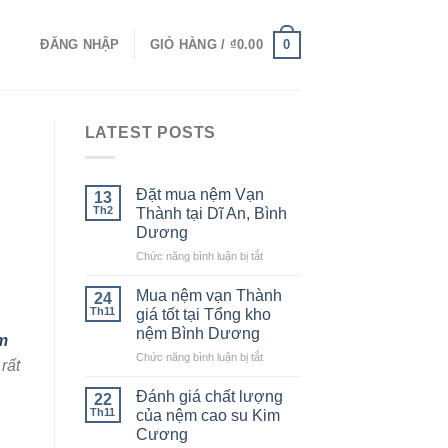
0
ĐĂNG NHẬP
GIỎ HÀNG /
₫
0.00
LATEST POSTS
Đặt mua nệm Vạn
13
Th2
Thành tại Dĩ An, Bình
Dương
ở
Chức năng bình luận bị tắt
Đặt
mua
Mua nệm vạn Thành
24
nệm
Th11
giá tốt tại Tổng kho
Vạn
nệm Bình Dương
m
Thành
ở
Chức năng bình luận bị tắt
tại
rất
Mua
Dĩ
nệm
An,
Đánh giá chất lượng
22
vạn
Bình
Th11
của nệm cao su Kim
Thành
Dương
Cương
giá