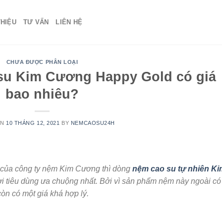
THIỆU
TƯ VẤN
LIÊN HỆ
CHƯA ĐƯỢC PHÂN LOẠI
su Kim Cương Happy Gold có giá
bao nhiêu?
ON
10 THÁNG 12, 2021
BY
NEMCAOSU24H
n của công ty nệm Kim Cương thì dòng
nệm cao su tự nhiên Ki
 tiêu dùng ưa chuộng nhất. Bởi vì sản phẩm nệm này ngoài có 
òn có một giá khá hợp lý.