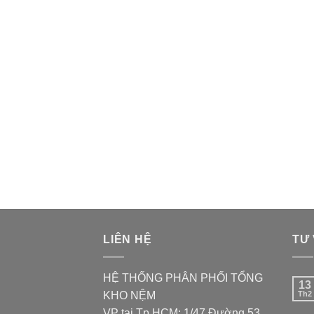
LIÊN HỆ
TƯ
HỆ THỐNG PHÂN PHỐI TỔNG
13
KHO NỆM
Th2
VP tại Tp.HCM: 1/47 Đường 53,