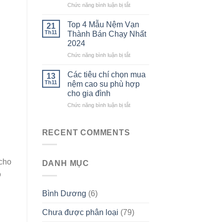
ở
Chức năng bình luận bị tắt
tốt
Đánh
tại
giá
Tổng
Top 4 Mẫu Nệm Vạn
21
chất
kho
Th11
Thành Bán Chạy Nhất
lượng
nệm
2024
của
Bình
ở
Chức năng bình luận bị tắt
nệm
Dương
Top
cao
4
su
Các tiêu chí chọn mua
13
Mẫu
Kim
Th11
nệm cao su phù hợp
Nệm
Cương
cho gia đình
Vạn
ở
Chức năng bình luận bị tắt
Thành
Các
Bán
tiêu
Chạy
chí
Nhất
RECENT COMMENTS
chọn
2024
mua
nệm
 cho
DANH MỤC
cao
su
o
phù
hợp
Bình Dương
(6)
cho
gia
Chưa được phân loại
(79)
đình